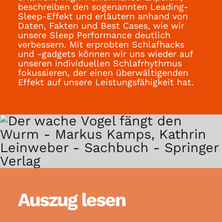
beschreiben den sogenannten Leading-
Sleep-Effekt und erläutern anhand von
Daten, Fakten und Best Cases, wie wir
unsere Sleep Performance deutlich
verbessern. Mit erprobten Schlafhacks
und -gadgets können wir uns wieder auf
unseren individuellen Schlafrhythmus
fokussieren, der einen überwältigenden
Effekt auf unsere Leistungsfähigkeit hat.
Auszug lesen