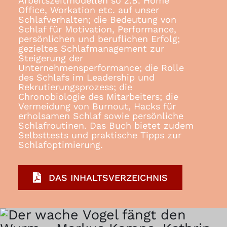
Arbeitszeitmodellen so z.B. Home
Office, Workation etc. auf unser
Schlafverhalten; die Bedeutung von
Schlaf für Motivation, Performance,
persönlichen und beruflichen Erfolg;
gezieltes Schlafmanagement zur
Steigerung der
Unternehmensperformance; die Rolle
des Schlafs im Leadership und
Rekrutierungsprozess; die
Chronobiologie des Mitarbeiters; die
Vermeidung von Burnout, Hacks für
erholsamen Schlaf sowie persönliche
Schlafroutinen. Das Buch bietet zudem
Selbsttests und praktische Tipps zur
Schlafoptimierung.
DAS INHALTSVERZEICHNIS