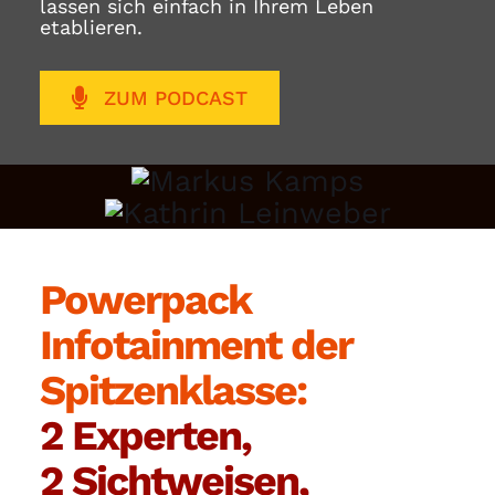
lassen sich einfach in Ihrem Leben
etablieren.
ZUM PODCAST
Powerpack
Infotainment der
Spitzenklasse:
2 Experten,
2 Sichtweisen,