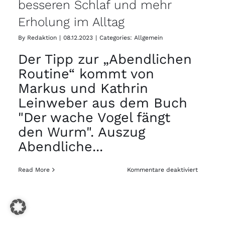
besseren Schlaf und mehr
Erholung im Alltag
By
Redaktion
|
08.12.2023
|
Categories:
Allgemein
Der Tipp zur „Abendlichen
Routine“ kommt von
Markus und Kathrin
Leinweber aus dem Buch
"Der wache Vogel fängt
den Wurm". Auszug
Abendliche
...
für
Read More
Kommentare deaktiviert
Westfale
Blatt:
Tipps
für
besseren
Schlaf
und
mehr