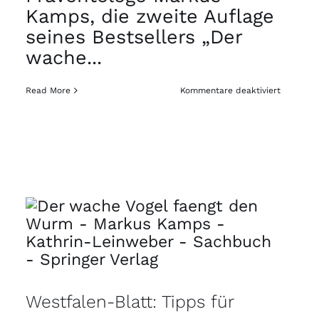
Kamps, die zweite Auflage
seines Bestsellers „Der
wache
...
für
Read More
Kommentare deaktiviert
Die
zweite
Auflage
von
„Der
wache
Vogel
fängt
den
Wurm“
–
Jetzt
auch
als
Hörbuch
verfügba
Westfalen-Blatt: Tipps für