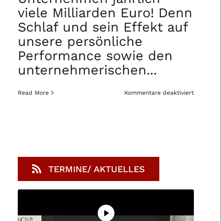
viele Milliarden Euro! Denn
Schlaf und sein Effekt auf
unsere persönliche
Performance sowie den
unternehmerischen
...
für
Read More
Kommentare deaktiviert
22.10.202
auf
der
Frankfurt
Buchmes
–
Der
wache
Vogel
fängt
den
TERMINE/ AKTUELLES
Wurm:
SCHLAF
–
Der
untersch
Erfolgsfa